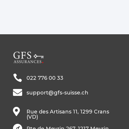

022 776 00 33

support@gfs-suisse.ch

Rue des Artisans 11, 1299 Crans
(VD)

Rte de Meyrin 267, 1217 Meyrin